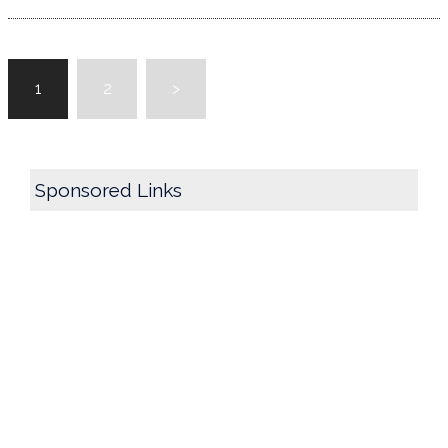
投
1
2
>
稿
の
ペ
ー
Sponsored Links
ジ
送
り