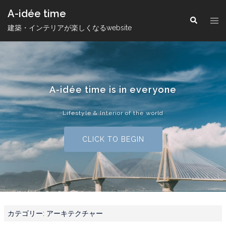
コ
A-idée time
ン
ト
検
索
グ
建築・インテリアが楽しくなるwebsite
テ
ル
メ
ン
ニ
ツ
ュ
ー
へ
ス
A-idée time is in everyone
キ
ッ
Lifestyle & Interior of the world
プ
CLICK TO BEGIN
カテゴリー:
アーキテクチャー