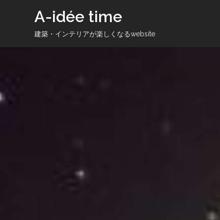
コ
A-idée time
ン
テ
建築・インテリアが楽しくなるwebsite
ン
ツ
へ
ス
キ
ッ
プ